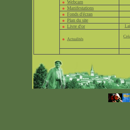
Webcam
Manifestations
Fonds d'écran
Plan du site
Livre d'or
Lai
Cré
Actualités