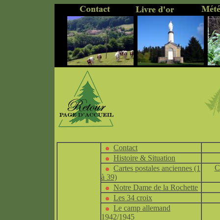
..
...........
............
Contact
Histoire & Situation
C
Cartes postales anciennes (1
à 39)
Notre Dame de la Rochette
Les 34 croix
Le camp allemand
1942/1945