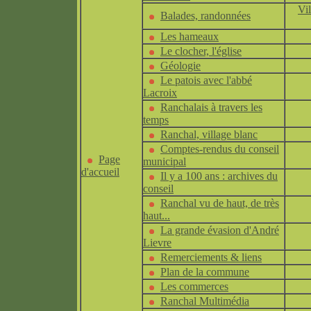
Vi
Balades, randonnées
Les hameaux
Le clocher, l'église
Géologie
Le patois avec l'abbé
Lacroix
Ranchalais à travers les
temps
Ranchal, village blanc
Comptes-rendus du conseil
Page
municipal
d'accueil
Il y a 100 ans : archives du
conseil
Ranchal vu de haut, de très
haut...
La grande évasion d'André
Lievre
Remerciements & liens
Plan de la commune
Les commerces
Ranchal Multimédia